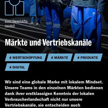
Geschäfts­bericht
Zum Geschäfts­
2023
modell
Märkte und Vertriebskanäle
WERTSCHÖPFUNG
MÄRKTE
PRODUKTE
Geschäfts­bericht
DIGITAL
2022
Wir sind eine globale Marke mit lokalem Mindset.
Unsere Teams in den einzelnen Märkten bedienen
dank ihrer erstklassigen Kenntnis der lokalen
Verbraucherlandschaft nicht nur unsere
Vertriebskanäle, sie entscheiden auch