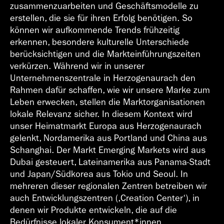
zusammenzuarbeiten und Geschäftsmodelle zu
erstellen, die sie für ihren Erfolg benötigen. So
können wir aufkommende Trends frühzeitig
erkennen, besondere kulturelle Unterschiede
berücksichtigen und die Markteinführungszeiten
Geschäfts­bericht
verkürzen. Während wir in unserer
2018
Unternehmenszentrale in Herzogenaurach den
Rahmen dafür schaffen, wie wir unsere Marke zum
Leben erwecken, stellen die Marktorganisationen
lokale Relevanz sicher. In diesem Kontext wird
unser Heimatmarkt Europa aus Herzogenaurach
gelenkt, Nordamerika aus Portland und China aus
Schanghai. Der Markt Emerging Markets wird aus
Geschäfts­bericht
Dubai gesteuert, Lateinamerika aus Panama-Stadt
2017
und Japan/Südkorea aus Tokio und Seoul. In
mehreren dieser regionalen Zentren betreiben wir
auch Entwicklungszentren (,Creation Center‘), in
denen wir Produkte entwickeln, die auf die
Bedürfnisse lokaler Konsument*innen