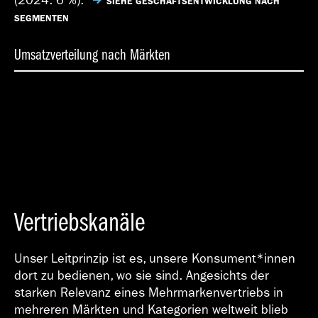
(2024: 6 %).
SIEHE GESCHÄFTSENTWICKLUNG NACH
SEGMENTEN
Umsatzverteilung nach Märkten
Japan/Südkorea
Lateinamerika
Europa
Emerging Markets
China
Nordamerika
Vertriebskanäle
Unser Leitprinzip ist es, unsere Konsument*innen
dort zu bedienen, wo sie sind. Angesichts der
starken Relevanz eines Mehrmarkenvertriebs in
mehreren Märkten und Kategorien weltweit blieb