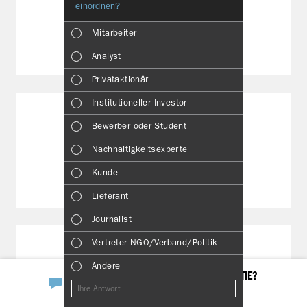
einordnen?
Bericht?
(Mehrfachne
Mitarbeiter
Downloads
Wirtscha
Analyst
Nachhalt
Privataktionär
Manage
Institutioneller Investor
Strategi
Bewerber oder Student
Unterneh
Nachhaltigkeitsexperte
Ausblick
ESRS Index
Kunde
DOWNLOADS
Risiken
Lieferant
Segment
Journalist
DASHBOARD
Andere
Vertreter NGO/Verband/Politik
Andere
Andere
INTERESSIERST DU DICH FÜR UNSERE AKTIE?
KENNZAHLEN­VERGLEICH
Andere
Mehr zu unserer Aktie
Kennzahlen­vergleich