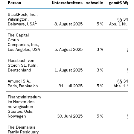
Person
Unterschreitens
schwelle
gemäß WpH
BlackRock, Inc.,
Wilmington,
§§ 34, 3
1
Delaware, USA
8. August 2025
5 %
Abs. 1 Nr. 1, 
The Capital
Group
Companies, Inc.,
Los Angeles, USA
5. August 2025
3 %
§ 3
Flossbach von
Storch SE, Köln,
Deutschland
1. August 2025
3 %
§ 3
Amundi S.A.,
§§ 34, 3
Paris, Frankreich
31. Juli 2025
5 %
Abs. 1 Nr. 
Finanzministerium
im Namen des
norwegischen
Staates, Oslo,
Norwegen
30. Juni 2025
5 %
§ 3
The Desmarais
Family Residuary