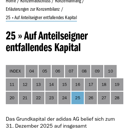
Home
Konzernabschluss
Konzernanhang
Erläuterungen zur Konzernbilanz
25 » Auf Anteilseigner entfallendes Kapital
Geschäfts­bericht
2023
25 » Auf Anteilseigner
entfallendes Kapital
INDEX
04
05
06
07
08
09
10
Geschäfts­bericht
2022
11
12
13
14
15
16
17
18
19
20
21
22
23
24
25
26
27
28
Das Grundkapital der adidas AG belief sich zum
31. Dezember 2025 auf insgesamt