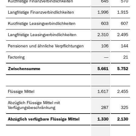
Kurzfristige Finanzverbindlichkeiten
645
570
Langfristige Finanzverbindlichkeiten
1.996
1.915
Kurzfristige Leasingverbindlichkeiten
603
607
Langfristige Leasingverbindlichkeiten
2.310
2.495
Pensionen und ähnliche Verpflichtungen
106
144
Factoring
—
21
Zwischensumme
5.661
5.752
Flüssige Mittel
1.617
2.455
Abzüglich Flüssige Mittel mit
Verfügungsbeschränkung
287
325
Abzüglich verfügbare Flüssige Mittel
1.330
2.130