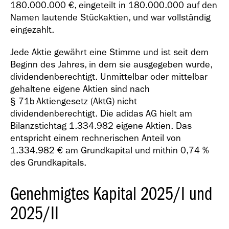
Geschäfts­bericht
180.000.000 €, eingeteilt in 180.000.000 auf den
2021
Namen lautende Stückaktien, und war vollständig
eingezahlt.
Jede Aktie gewährt eine Stimme und ist seit dem
Beginn des Jahres, in dem sie ausgegeben wurde,
dividendenberechtigt. Unmittelbar oder mittelbar
gehaltene eigene Aktien sind nach
Geschäfts­bericht
§ 71b Aktiengesetz (AktG) nicht
2020
dividendenberechtigt. Die adidas AG hielt am
Bilanzstichtag 1.334.982 eigene Aktien. Das
entspricht einem rechnerischen Anteil von
1.334.982 € am Grundkapital und mithin 0,74 %
des Grundkapitals.
Genehmigtes Kapital 2025/I und
Geschäfts­bericht
2019
2025/II