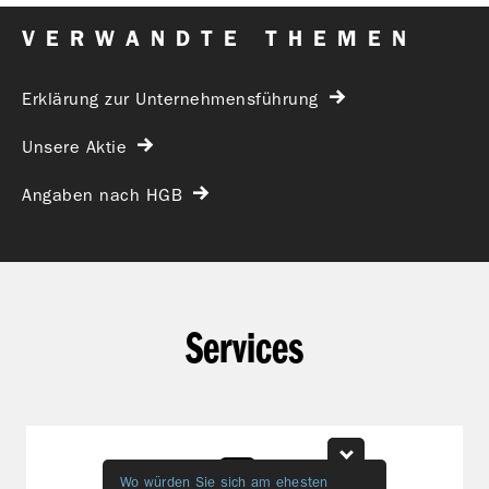
VERWANDTE THEMEN
Erklärung zur Unternehmensführung
Unsere Aktie
Angaben nach HGB
Services
Wo würden Sie sich am ehesten
Welche Them