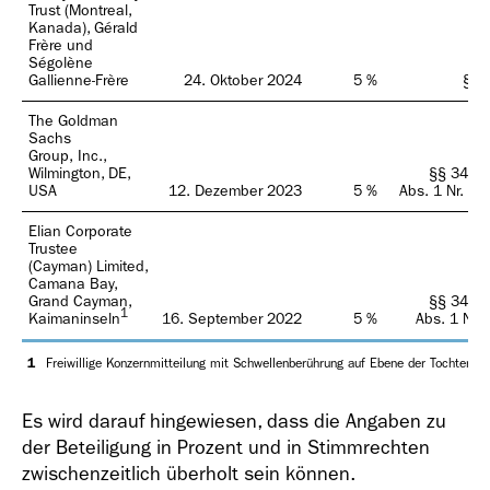
Trust (Montreal,
Kanada), Gérald
Frère und
Ségolène
Gallienne-Frère
24. Oktober 2024
5 %
§ 3
The Goldman
Sachs
Group, Inc.,
Wilmington, DE,
§§ 34, 3
USA
12. Dezember 2023
5 %
Abs. 1 Nr. 1, 
Elian Corporate
Trustee
(Cayman) Limited,
Camana Bay,
Grand Cayman,
§§ 34, 3
1
Kaimaninseln
16. September 2022
5 %
Abs. 1 Nr. 
1
Freiwillige Konzernmitteilung mit Schwellenberührung auf Ebene der Tochterun
Es wird darauf hingewiesen, dass die Angaben zu
der Beteiligung in Prozent und in Stimmrechten
zwischenzeitlich überholt sein können.