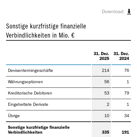
Geschäfts­bericht
2021
Download
Sonstige kurzfristige finanzielle
Verbindlichkeiten
in Mio. €
31. Dez.
31. Dez.
Geschäfts­bericht
2025
2024
2020
Devisentermingeschäfte
214
76
Währungsoptionen
56
1
Kreditorische Debitoren
53
79
Eingebettete Derivate
2
1
Geschäfts­bericht
Übrige
10
34
2019
Sonstige kurzfristige finanzielle
Verbindlichkeiten
335
191