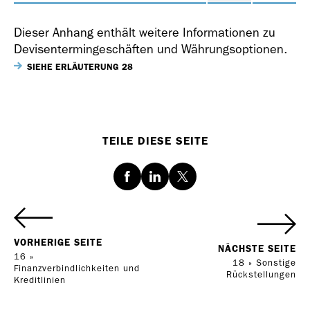
Dieser Anhang enthält weitere Informationen zu
Devisentermingeschäften und Währungsoptionen.
SIEHE ERLÄUTERUNG 28
Geschäfts­bericht
2018
TEILE DIESE SEITE
Facebook
LinkedIn
Twitter
Geschäfts­bericht
2017
VORHERIGE SEITE
NÄCHSTE SEITE
16 »
18 » Sonstige
Finanzverbindlichkeiten und
Rückstellungen
Kreditlinien