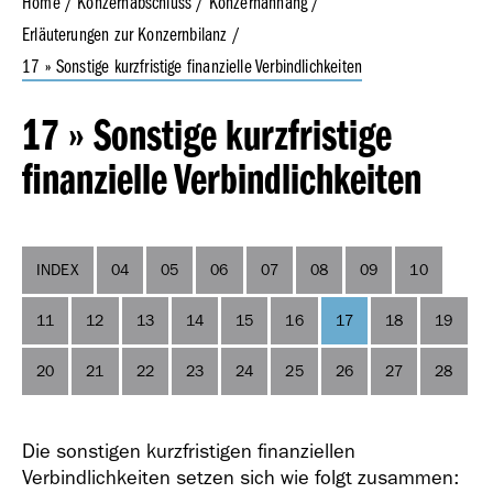
Home
Konzernabschluss
Konzernanhang
Erläuterungen zur Konzernbilanz
17 » Sonstige kurzfristige finanzielle Verbindlichkeiten
Geschäfts­bericht
2023
17 » Sonstige kurzfristige
finanzielle Verbindlichkeiten
INDEX
04
05
06
07
08
09
10
Geschäfts­bericht
2022
11
12
13
14
15
16
17
18
19
20
21
22
23
24
25
26
27
28
Die sonstigen kurzfristigen finanziellen
Verbindlichkeiten setzen sich wie folgt zusammen: