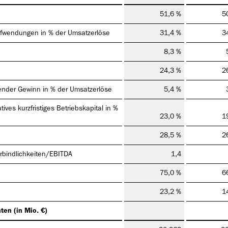
51,6 %
5
Aufwendungen in % der Umsatzerlöse
31,4 %
3
8,3 %
24,3 %
2
llender Gewinn in % der Umsatzerlöse
5,4 %
ives kurzfristiges Betriebskapital in %
23,0 %
1
28,5 %
2
erbindlichkeiten/EBITDA
1,4
75,0 %
6
23,2 %
1
ten (in Mio. €)