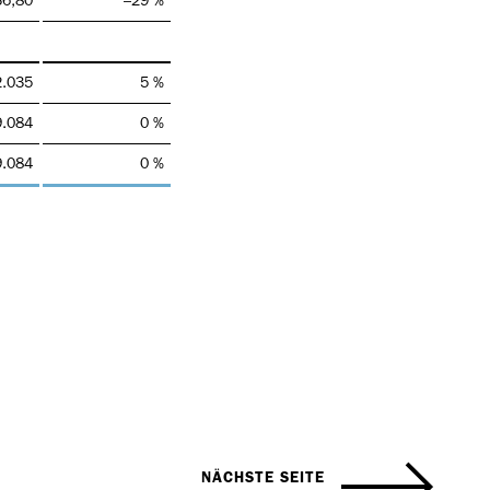
36,80
–29 %
2.035
5 %
9.084
0 %
9.084
0 %
NÄCHSTE SEITE