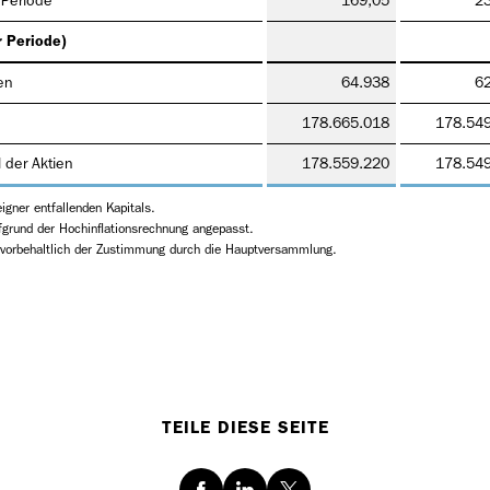
 Periode
169,05
2
 Periode)
en
64.938
6
178.665.018
178.54
 der Aktien
178.559.220
178.54
igner entfallenden Kapitals.
fgrund der Hochinflationsrechnung angepasst.
r vorbehaltlich der Zustimmung durch die Hauptversammlung.
TEILE DIESE SEITE