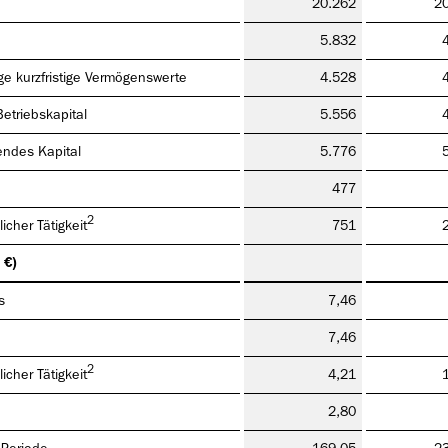
20.262
2
5.832
e kurzfristige Vermögenswerte
4.528
Betriebskapital
5.556
lendes Kapital
5.776
477
2
licher Tätigkeit
751
 €)
s
7,46
7,46
2
licher Tätigkeit
4,21
2,80