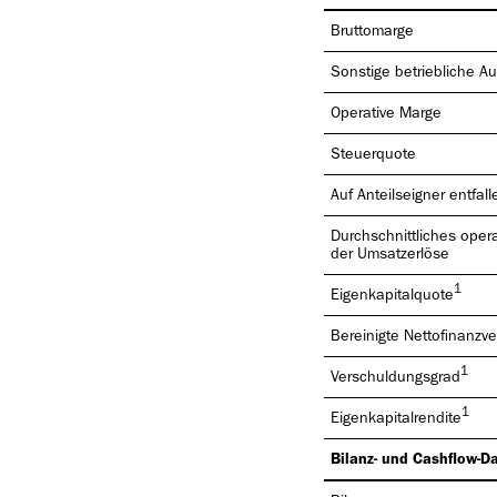
Bruttomarge
Sonstige betriebliche 
Operative Marge
Steuerquote
Auf Anteilseigner entfa
Durchschnittliches operat
der Umsatzerlöse
1
Eigenkapitalquote
Bereinigte Nettofinanzv
1
Verschuldungsgrad
1
Eigenkapitalrendite
Bilanz- und Cashflow-Da