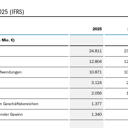
025 (IFRS)
2025
n Mio. €)
24.811
2
12.804
1
Aufwendungen
10.871
1
3.124
2.056
en Geschäftsbereichen
1.377
lender Gewinn
1.340