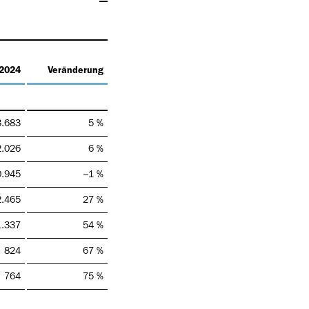
2024
Veränderung
3.683
5 %
2.026
6 %
0.945
–1 %
2.465
27 %
1.337
54 %
824
67 %
764
75 %