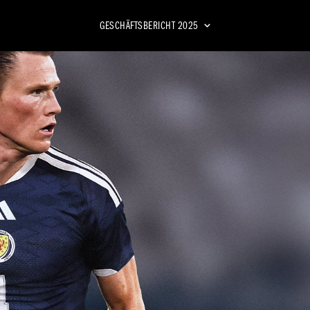
DASHBOARD
GESCHÄFTSBERICHT
2025
BLICK
nisse – Ausblick
ghts 2025
Geschäfts­bericht
ghts 2025
2024
ericht