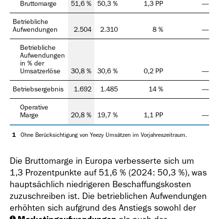
Bruttomarge
51,6 %
50,3 %
1,3 PP
—
Betriebliche
Aufwendungen
2.504
2.310
8 %
—
Betriebliche
Aufwendungen
in % der
Umsatzerlöse
30,8 %
30,6 %
0,2 PP
—
Betriebsergebnis
1.692
1.485
14 %
—
Operative
Marge
20,8 %
19,7 %
1,1 PP
—
1
Ohne Berücksichtigung von Yeezy Umsätzen im Vorjahreszeitraum.
Die Bruttomarge in Europa verbesserte sich um
1,3 Prozentpunkte auf 51,6 % (2024: 50,3 %), was
hauptsächlich niedrigeren Beschaffungskosten
zuzuschreiben ist. Die betrieblichen Aufwendungen
erhöhten sich aufgrund des Anstiegs sowohl der