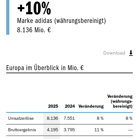
+10
%
Marke adidas (währungsbereinigt)
8.136 Mio. €
Geschäfts­bericht
2018
Download
Europa im Überblick
in Mio. €
Geschäfts­bericht
Veränderung
V
(währungs-
2017
2025
2024
Veränderung
bereinigt)
Umsatzerlöse
8.136
7.551
8 %
8 %
Bruttoergebnis
4.195
3.795
11 %
—