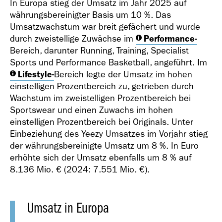
Geschäfts­bericht
In Europa stieg der Umsatz im Jahr 2025 auf
währungsbereinigter Basis um 10 %. Das
2021
Umsatzwachstum war breit gefächert und wurde
durch zweistellige Zuwächse im
Performance
-
Bereich, darunter Running, Training, Specialist
Sports und Performance Basketball, angeführt. Im
Lifestyle
-
Bereich legte der Umsatz im hohen
einstelligen Prozentbereich zu, getrieben durch
Geschäfts­bericht
Wachstum im zweistelligen Prozentbereich bei
2020
Sportswear und einen Zuwachs im hohen
einstelligen Prozentbereich bei Originals. Unter
Einbeziehung des Yeezy Umsatzes im Vorjahr stieg
der währungsbereinigte Umsatz um 8 %. In Euro
erhöhte sich der Umsatz ebenfalls um 8 % auf
8.136 Mio. €
(2024:
7.551 Mio. €
).
Geschäfts­bericht
2019
Umsatz in Europa