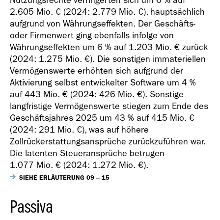
Nutzungsrechte verringerten sich um 6 % auf
2.605 Mio. €
(2024:
2.779 Mio. €
), hauptsächlich
aufgrund von Währungseffekten. Der Geschäfts-
oder Firmenwert ging ebenfalls infolge von
Währungseffekten um 6 % auf
1.203 Mio. €
zurück
(2024:
1.275 Mio. €
). Die sonstigen immateriellen
Vermögenswerte erhöhten sich aufgrund der
Aktivierung selbst entwickelter Software um 4 %
auf
443 Mio. €
(2024:
426 Mio. €
). Sonstige
langfristige Vermögenswerte stiegen zum Ende des
Geschäftsjahres 2025 um 43 % auf
415 Mio. €
(2024:
291 Mio. €
), was auf höhere
Zollrückerstattungsansprüche zurückzuführen war.
Die latenten Steueransprüche betrugen
1.077 Mio. €
(2024:
1.272 Mio. €
).
SIEHE ERLÄUTERUNG 09 – 15
Passiva