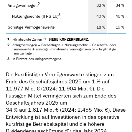
2
Anlagevermögen
32 %
34 %
3
Nutzungsrechte (IFRS 16)
40 %
40 %
Sonstige Vermögenswerte
18 %
19 %
Geschäfts­bericht
1
Für absolute Zahlen
SIEHE KONZERNBILANZ
.
2018
2
Anlagevermögen = Sachanlagen + Nutzungsrechte + Geschäfts- oder
Firmenwerte + sonstige immaterielle Vermögenswerte + langfristige
Finanzanlagen.
3
In Prozent des Anlagevermögens.
Die kurzfristigen Vermögenswerte stiegen zum
Ende des Geschäftsjahres 2025 um 1 % auf
11.977 Mio. €
(2024:
11.904 Mio. €
). Die
Geschäfts­bericht
flüssigen Mittel verringerten sich zum Ende des
2017
Geschäftsjahres 2025 um
34 % auf
1.617 Mio. €
(2024:
2.455 Mio. €
). Diese
Entwicklung ist auf Investitionen in das operative
kurzfristige Betriebskapital und die höhere
Dividendenausschüttung für das Jahr 2024