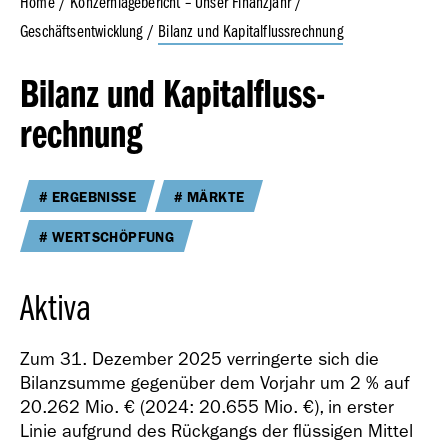
Home
Konzernlagebericht – Unser Finanzjahr
Geschäftsentwicklung
Bilanz und Kapitalflussrechnung
Geschäfts­bericht
Bilanz und Kapitalfluss­
2023
rechnung
ERGEBNISSE
MÄRKTE
WERTSCHÖPFUNG
Geschäfts­bericht
2022
Aktiva
Zum 31. Dezember 2025 verringerte sich die
Bilanzsumme gegenüber dem Vorjahr um 2 % auf
20.262 Mio. €
(2024:
20.655 Mio. €
), in erster
Linie aufgrund des Rückgangs der flüssigen Mittel