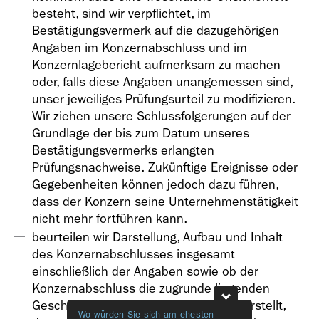
besteht, sind wir verpflichtet, im
Bestätigungsvermerk auf die dazugehörigen
Angaben im Konzernabschluss und im
Konzernlagebericht aufmerksam zu machen
oder, falls diese Angaben unangemessen sind,
unser jeweiliges Prüfungsurteil zu modifizieren.
Wir ziehen unsere Schlussfolgerungen auf der
Grundlage der bis zum Datum unseres
Bestätigungsvermerks erlangten
Prüfungsnachweise. Zukünftige Ereignisse oder
Gegebenheiten können jedoch dazu führen,
dass der Konzern seine Unternehmenstätigkeit
nicht mehr fortführen kann.
beurteilen wir Darstellung, Aufbau und Inhalt
des Konzernabschlusses insgesamt
einschließlich der Angaben sowie ob der
Konzernabschluss die zugrunde liegenden
Geschäftsvorfälle und Ereignisse so darstellt,
Wo würden Sie sich am ehesten
Welche Them