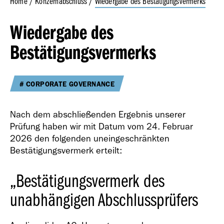
Home
Konzernabschluss
Wiedergabe des Bestätigungsvermerks
Anteilsbesitz
Wiedergabe des
Versicherung der gesetzlichen Vertreter
Geschäfts­bericht
Wiedergabe des Bestätigungsvermerks
Bestätigungsvermerks
2023
Prüfungsvermerk des unabhängigen Wirtschaftsprüfers –
Konzernnachhaltigkeits­erklärung
CORPORATE GOVERNANCE
Nach dem abschließenden Ergebnis unserer
Prüfung haben wir mit Datum vom 24. Februar
Geschäfts­bericht
2026 den folgenden uneingeschränkten
2022
Bestätigungsvermerk erteilt:
„Bestätigungsvermerk des
unabhängigen Abschlussprüfers