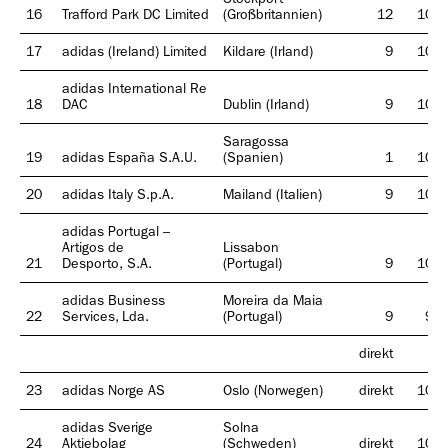
16
Trafford Park DC Limited
(Großbritannien)
12
100
17
adidas (Ireland) Limited
Kildare (Irland)
9
100
adidas International Re
18
DAC
Dublin (Irland)
9
100
Saragossa
19
adidas España S.A.U.
(Spanien)
1
100
20
adidas Italy S.p.A.
Mailand (Italien)
9
100
adidas Portugal –
Artigos de
Lissabon
21
Desporto, S.A.
(Portugal)
9
100
adidas Business
Moreira da Maia
22
Services, Lda.
(Portugal)
9
98
direkt
2
23
adidas Norge AS
Oslo (Norwegen)
direkt
100
adidas Sverige
Solna
24
Aktiebolag
(Schweden)
direkt
100