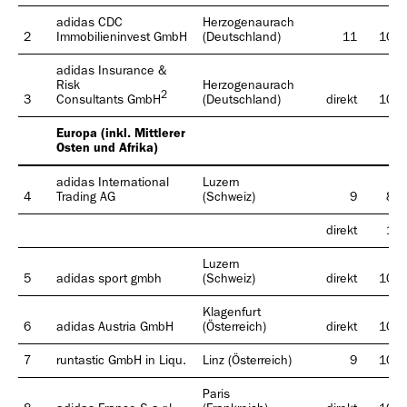
Geschäfts­bericht
adidas CDC
Herzogenaurach
2021
2
Immobilieninvest GmbH
(Deutschland)
11
100
adidas Insurance &
Risk
Herzogenaurach
2
3
Consultants GmbH
(Deutschland)
direkt
100
Europa (inkl. Mittlerer
Osten und Afrika)
Geschäfts­bericht
adidas International
Luzern
2020
4
Trading AG
(Schweiz)
9
85
direkt
15
Luzern
5
adidas sport gmbh
(Schweiz)
direkt
100
Klagenfurt
6
adidas Austria GmbH
(Österreich)
direkt
100
Geschäfts­bericht
7
runtastic GmbH in Liqu.
Linz (Österreich)
9
100
2019
Paris