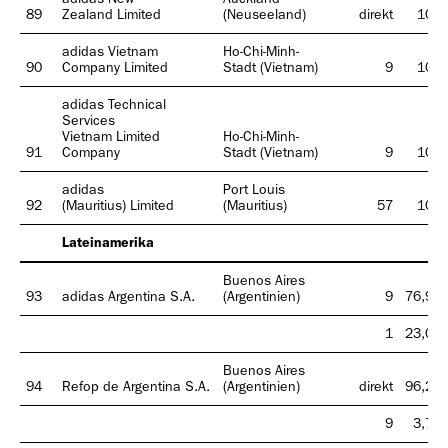
89
Zealand Limited
(Neuseeland)
direkt
100
adidas Vietnam
Ho-Chi-Minh-
90
Company Limited
Stadt (Vietnam)
9
100
adidas Technical
Services
Vietnam Limited
Ho-Chi-Minh-
91
Company
Stadt (Vietnam)
9
100
adidas
Port Louis
92
(Mauritius) Limited
(Mauritius)
57
100
Lateinamerika
Buenos Aires
93
adidas Argentina S.A.
(Argentinien)
9
76,96
1
23,04
Buenos Aires
94
Refop de Argentina S.A.
(Argentinien)
direkt
96,25
9
3,75