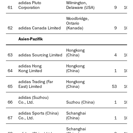
adidas Pluto
Wilmington,
61
Corporation
Delaware (USA)
9
100
Woodbridge,
Ontario
62
adidas Canada Limited
(Kanada)
9
100
Asien-Pazifik
Hongkong
63
adidas Sourcing Limited
(China)
4
100
adidas Hong
Hongkong
64
Kong Limited
(China)
1
100
adidas Trading (Far
Hongkong
65
East) Limited
(China)
53
100
adidas (Suzhou)
66
Co., Ltd.
Suzhou (China)
1
100
adidas Sports (China)
Schanghai
67
Co., Ltd.
(China)
1
100
Schanghai