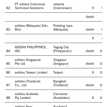
PT adidas Indonesia
Jakarta
82
Technical Solutions
(Indonesien)
9
99
direkt
1
adidas (Malaysia) Sdn.
Petaling Jaya
83
Bhd.
(Malaysia)
direkt
60
9
40
ADIDAS PHILIPPINES,
Taguig City
84
INC.
(Philippinen)
direkt
100
adidas Singapore
Singapur
85
Pte Ltd.
(Singapur)
direkt
100
86
adidas Taiwan Limited
Taipeh
9
100
adidas (Thailand)
Bangkok
87
Co., Ltd.
(Thailand)
direkt
100
adidas Australia
Cremorne
88
Pty Limited
(Australien)
9
100
adidas New
Auckland