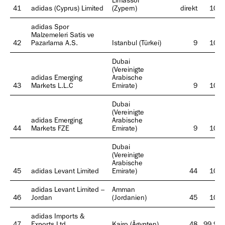
Limassol
41
adidas (Cyprus) Limited
(Zypern)
direkt
100
adidas Spor
Malzemeleri Satis ve
42
Pazarlama A.S.
Istanbul (Türkei)
9
100
Dubai
(Vereinigte
adidas Emerging
Arabische
43
Markets L.L.C
Emirate)
9
100
Dubai
(Vereinigte
adidas Emerging
Arabische
44
Markets FZE
Emirate)
9
100
Dubai
(Vereinigte
Arabische
45
adidas Levant Limited
Emirate)
44
100
adidas Levant Limited –
Amman
46
Jordan
(Jordanien)
45
100
adidas Imports &
47
Exports Ltd.
Kairo (Ägypten)
48
99,98