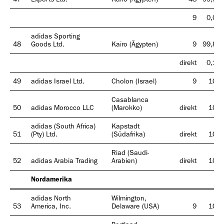
9
0,02
adidas Sporting
48
Goods Ltd.
Kairo (Ägypten)
9
99,81
direkt
0,19
49
adidas Israel Ltd.
Cholon (Israel)
9
100
Casablanca
50
adidas Morocco LLC
(Marokko)
direkt
100
adidas (South Africa)
Kapstadt
51
(Pty) Ltd.
(Südafrika)
direkt
100
Riad (Saudi-
52
adidas Arabia Trading
Arabien)
direkt
100
Nordamerika
adidas North
Wilmington,
53
America, Inc.
Delaware (USA)
9
100