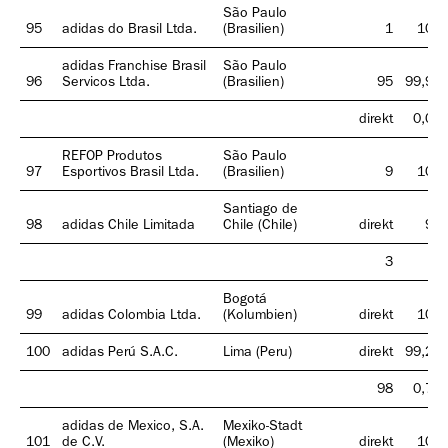
São Paulo
95
adidas do Brasil Ltda.
(Brasilien)
1
100
adidas Franchise Brasil
São Paulo
96
Servicos Ltda.
(Brasilien)
95
99,99
direkt
0,01
REFOP Produtos
São Paulo
97
Esportivos Brasil Ltda.
(Brasilien)
9
100
Santiago de
98
adidas Chile Limitada
Chile (Chile)
direkt
99
3
1
Bogotá
99
adidas Colombia Ltda.
(Kolumbien)
direkt
100
100
adidas Perú S.A.C.
Lima (Peru)
direkt
99,21
98
0,79
adidas de Mexico, S.A.
Mexiko-Stadt
101
de C.V.
(Mexiko)
direkt
100