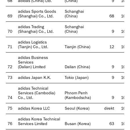
68
adidas (China) Ltd.
(China)
9
100
adidas Sports Goods
Schanghai
69
(Shanghai) Co., Ltd.
(China)
68
100
adidas Trading
Schanghai
70
(Shanghai) Co., Ltd.
(China)
9
100
adidas Logistics
71
(Tianjin) Co., Ltd.
Tianjin (China)
12
100
adidas Business
Services
72
(Dalian) Limited
Dalian (China)
9
100
73
adidas Japan K.K.
Tokio (Japan)
9
100
adidas Technical
Services (Cambodia)
Phnom Penh
74
Co., Ltd.
(Kambodscha)
9
100
75
adidas Korea LLC
Seoul (Korea)
direkt
100
adidas Korea Technical
76
Services Limited
Busan (Korea)
63
100