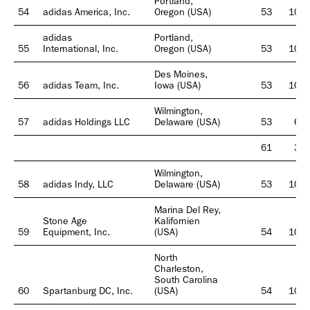
Portland,
54
adidas America, Inc.
Oregon (USA)
53
100
adidas
Portland,
55
International, Inc.
Oregon (USA)
53
100
Des Moines,
56
adidas Team, Inc.
Iowa (USA)
53
100
Wilmington,
57
adidas Holdings LLC
Delaware (USA)
53
69
61
31
Wilmington,
58
adidas Indy, LLC
Delaware (USA)
53
100
Marina Del Rey,
Stone Age
Kalifornien
59
Equipment, Inc.
(USA)
54
100
North
Charleston,
South Carolina
60
Spartanburg DC, Inc.
(USA)
54
100