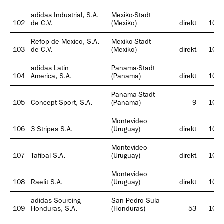
adidas Industrial, S.A.
Mexiko-Stadt
102
de C.V.
(Mexiko)
direkt
100
Refop de Mexico, S.A.
Mexiko-Stadt
103
de C.V.
(Mexiko)
direkt
100
adidas Latin
Panama-Stadt
104
America, S.A.
(Panama)
direkt
100
Panama-Stadt
105
Concept Sport, S.A.
(Panama)
9
100
Montevideo
106
3 Stripes S.A.
(Uruguay)
direkt
100
Montevideo
107
Tafibal S.A.
(Uruguay)
direkt
100
Montevideo
108
Raelit S.A.
(Uruguay)
direkt
100
adidas Sourcing
San Pedro Sula
109
Honduras, S.A.
(Honduras)
53
100