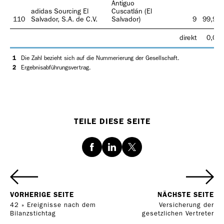
Antiguo
adidas Sourcing El
Cuscatlán (El
110
Salvador, S.A. de C.V.
Salvador)
9
99,95
direkt
0,05
1
Die Zahl bezieht sich auf die Nummerierung der Gesellschaft.
2
Ergebnisabführungsvertrag.
TEILE DIESE SEITE
Facebook
LinkedIn
Twitter
VORHERIGE SEITE
NÄCHSTE SEITE
42 » Ereignisse nach dem
Versicherung der
Bilanzstichtag
gesetzlichen Vertreter