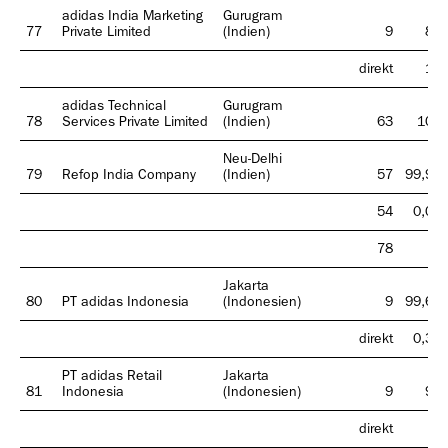
adidas India Marketing
Gurugram
77
Private Limited
(Indien)
9
89
direkt
11
adidas Technical
Gurugram
78
Services Private Limited
(Indien)
63
100
Neu-Delhi
79
Refop India Company
(Indien)
57
99,93
54
0,07
78
0
Jakarta
80
PT adidas Indonesia
(Indonesien)
9
99,67
direkt
0,33
PT adidas Retail
Jakarta
81
Indonesia
(Indonesien)
9
99
direkt
1