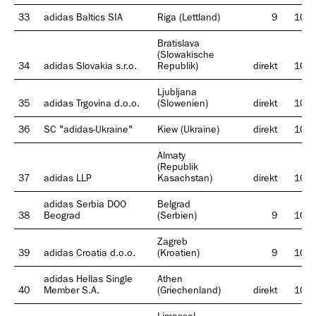
33
adidas Baltics SIA
Riga (Lettland)
9
100
Bratislava
(Slowakische
34
adidas Slovakia s.r.o.
Republik)
direkt
100
Ljubljana
35
adidas Trgovina d.o.o.
(Slowenien)
direkt
100
36
SC "adidas-Ukraine"
Kiew (Ukraine)
direkt
100
Almaty
(Republik
37
adidas LLP
Kasachstan)
direkt
100
adidas Serbia DOO
Belgrad
38
Beograd
(Serbien)
9
100
Zagreb
39
adidas Croatia d.o.o.
(Kroatien)
9
100
adidas Hellas Single
Athen
40
Member S.A.
(Griechenland)
direkt
100