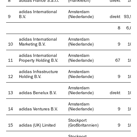
8
adidas France S.a.r.l.
(Frankreich)
direkt
100
adidas International
Amsterdam
9
B.V.
(Niederlande)
direkt
93,97
8
6,03
Geschäfts­bericht
adidas International
Amsterdam
2018
10
Marketing B.V.
(Niederlande)
9
100
adidas International
Amsterdam
11
Property Holding B.V.
(Niederlande)
67
100
adidas Infrastructure
Amsterdam
12
Holding B.V.
(Niederlande)
9
100
Amsterdam
Geschäfts­bericht
13
adidas Benelux B.V.
(Niederlande)
direkt
100
2017
Amsterdam
14
adidas Ventures B.V.
(Niederlande)
9
100
Stockport
15
adidas (UK) Limited
(Großbritannien)
9
100
Stockport