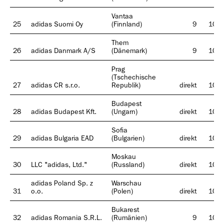
Vantaa
25
adidas Suomi Oy
(Finnland)
9
100
Them
26
adidas Danmark A/S
(Dänemark)
9
100
Prag
(Tschechische
27
adidas CR s.r.o.
Republik)
direkt
100
Budapest
28
adidas Budapest Kft.
(Ungarn)
direkt
100
Sofia
29
adidas Bulgaria EAD
(Bulgarien)
direkt
100
Moskau
30
LLC "adidas, Ltd."
(Russland)
direkt
100
adidas Poland Sp. z
Warschau
31
o.o.
(Polen)
direkt
100
Bukarest
32
adidas Romania S.R.L.
(Rumänien)
9
100