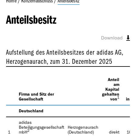
Home
Konzernabschluss
Anteilsbesitz
Anteilsbesitz
Anteilsbesitz
Versicherung der gesetzlichen Vertreter
Geschäfts­bericht
Wiedergabe des Bestätigungsvermerks
2023
Prüfungsvermerk des unabhängigen Wirtschaftsprüfers –
Download
Konzernnachhaltigkeits­erklärung
Aufstellung des Anteilsbesitzes der adidas AG,
Herzogenaurach, zum
31. Dezember 2025
Geschäfts­bericht
Anteil
am
2022
Kapital
Firma und Sitz der
gehalten
1
Gesellschaft
von
in %
Deutschland
adidas
Beteiligungsgesellschaft
Herzogenaurach
2
1
mbH
(Deutschland)
direkt
100