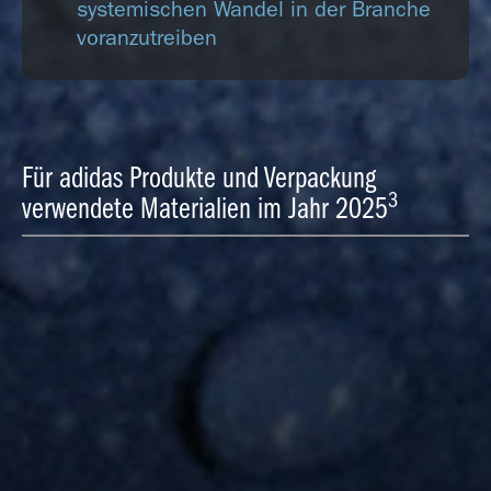
systemischen Wandel in der Branche
voranzutreiben
Für adidas Produkte und Verpackung
3
verwendete Materialien im Jahr 2025
Polyester
Papier und Karton
Baumwolle
Synthetischer Kautschuk
Leder
EVA
Naturkautschuk
Polyurethan (PU)
Andere biologische Materialien
Andere technische Materialien
Technische Materialien
zu 40 % aus nachhaltiger Beschaffung