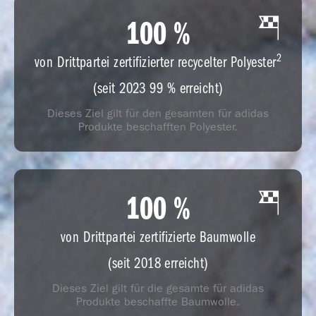
100
100
%
2
von Drittpartei zertifizierter recycelter Polyester
(seit 2023 99 % erreicht)
Dieses Ziel gilt für den gesamten für adidas
Produkte beschafften Polyester.
100
100
%
von Drittpartei zertifizierte Baumwolle
(seit 2018 erreicht)
Dieses Ziel gilt für die gesamte für adidas
Produkte beschaffte Baumwolle.