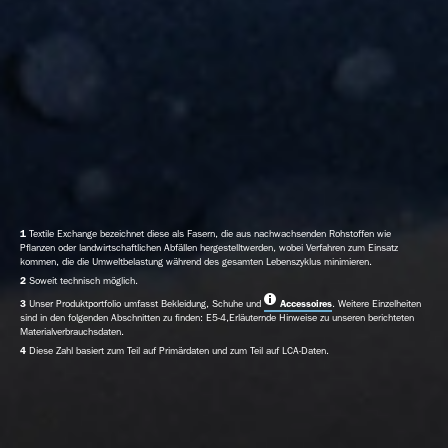
43 %
Sekundäre Materialien
Verwendung
sekundärer
Neu hergestellte Materialien
(recycelter)
Materialien
1
Textile Exchange bezeichnet diese als Fasern, die aus nachwachsenden Rohstoffen wie
Pflanzen oder landwirtschaftlichen Abfällen hergestelltwerden, wobei Verfahren zum Einsatz
kommen, die die Umweltbelastung während des gesamten Lebenszyklus minimieren.
2
Soweit technisch möglich.
3
Unser Produktportfolio umfasst Bekleidung, Schuhe und
Accessoires
. Weitere Einzelheiten
sind in den folgenden Abschnitten zu finden: E5-4,Erläuternde Hinweise zu unseren berichteten
Materialverbrauchsdaten.
4
Diese Zahl basiert zum Teil auf Primärdaten und zum Teil auf LCA-Daten.