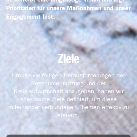
Prioritäten für unsere Maßnahmen und unser
Engagement fest.
Geschäfts­bericht
2018
Ziele
Um die vielfältigen Herausforderungen der
Ressourcennutzung und der
Kreislaufwirtschaft anzugehen, haben wir
Geschäfts­bericht
spezifische Ziele definiert, um diese
2017
miteinander verbundenen Themen effektiv zu
steuern.