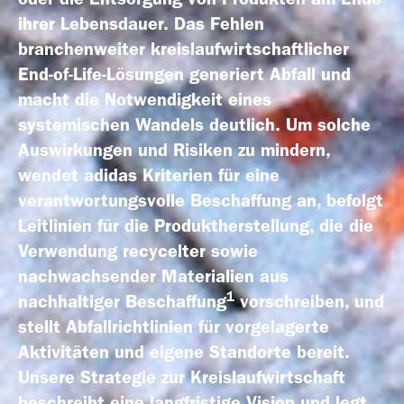
Geschäfts­bericht
ihrer Lebensdauer. Das Fehlen
2021
branchenweiter kreislaufwirtschaftlicher
End-of-Life-Lösungen generiert Abfall und
macht die Notwendigkeit eines
systemischen Wandels deutlich. Um solche
Auswirkungen und Risiken zu mindern,
Geschäfts­bericht
wendet adidas Kriterien für eine
2020
verantwortungsvolle Beschaffung an, befolgt
Leitlinien für die Produktherstellung, die die
Verwendung recycelter sowie
nachwachsender Materialien aus
1
nachhaltiger Beschaffung
vorschreiben, und
stellt Abfallrichtlinien für vorgelagerte
Geschäfts­bericht
Aktivitäten und eigene Standorte bereit.
2019
Unsere Strategie zur Kreislaufwirtschaft
beschreibt eine langfristige Vision und legt