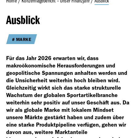
Home
Konzernlagebericht – Unser Finanzjahr
Ausblick
Ausblick
Geschäfts­bericht
2023
MARKE
Für das Jahr 2026 erwarten wir, dass
makroökonomische Herausforderungen und
geopolitische Spannungen anhalten werden und
die Unsicherheit weiterhin hoch bleiben wird.
Geschäfts­bericht
Gleichzeitig wirkt sich das starke strukturelle
2022
Wachstum der globalen Sportartikelbranche
weiterhin sehr positiv auf unser Geschäft aus. Da
wir als globale Marke mit lokalem Mindset
unsere Märkte gestärkt haben und zudem über
eine starke Produktpipeline verfügen, gehen wir
davon aus, weitere Marktanteile