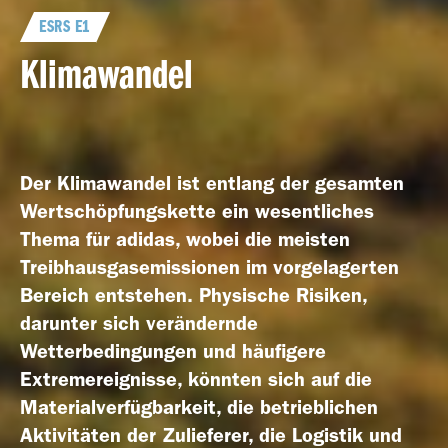
ESRS E1
Klimawandel
Geschäfts­bericht
2023
Der Klimawandel ist entlang der gesamten
Wertschöpfungskette ein wesentliches
Thema für adidas, wobei die meisten
Geschäfts­bericht
Treibhausgasemissionen im vorgelagerten
2022
Bereich entstehen. Physische Risiken,
darunter sich verändernde
Wetterbedingungen und häufigere
Extremereignisse, könnten sich auf die
Materialverfügbarkeit, die betrieblichen
Aktivitäten der Zulieferer, die Logistik und