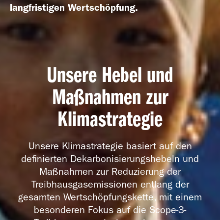
langfristigen Wertschöpfung.
Geschäfts­bericht
Unsere Hebel und
2018
Maßnahmen zur
Klimastrategie
Unsere Klimastrategie basiert auf den
Geschäfts­bericht
definierten Dekarbonisierungshebeln und
2017
Maßnahmen zur Reduzierung der
Treibhausgasemissionen entlang der
gesamten Wertschöpfungskette, mit einem
besonderen Fokus auf die Scope-3-