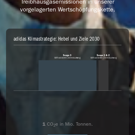
Treibhausgasemissionen in unserer
vorgelagerten Wertschöpfungskette.
adidas Klimastrategie: Hebel und Ziele 2030
Scope 3
Scope 1 & 2
SBTi-validie
r
te Zielreduzie
r
ung
SBTi-validie
r
te Zielreduzie
r
ung
1
CO
e in Mio. Tonnen.
2