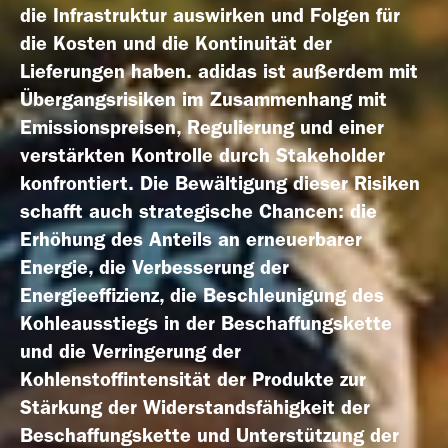
Geschäfts­bericht
die Infrastruktur auswirken und Folgen für
2021
die Kosten und die Kontinuität der
Lieferungen haben. adidas ist außerdem mit
Übergangsrisiken im Zusammenhang mit
Emissionspreisen, Regulierung und einer
verstärkten Kontrolle durch Stakeholder
konfrontiert. Die Bewältigung dieser Risiken
Geschäfts­bericht
schafft auch strategische Chancen: die
2020
Erhöhung des Anteils an erneuerbarer
Energie, die Verbesserung der
Energieeffizienz, die Beschleunigung des
Kohleausstiegs in der Beschaffungskette
und die Verringerung der
Kohlenstoffintensität der Produkte zur
Geschäfts­bericht
2019
Stärkung der Widerstandsfähigkeit der
Beschaffungskette und Unterstützung der