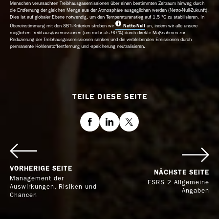
Menschen verursachten Treibhausgasemissionen über einen bestimmten Zeitraum hinweg durch
die Entfernung der gleichen Menge aus der Atmosphäre ausgeglichen werden (Netto-Null-Zukunft).
Dies ist auf globaler Ebene notwendig, um den Temperaturanstieg auf 1,5 °C zu stabilisieren. In
Übereinstimmung mit den SBTi-Kriterien streben wir
Netto-Null
an, indem wir alle unsere
möglichen Treibhausgasemissionen (um mehr als 90 %) durch direkte Maßnahmen zur
Reduzierung der Treibhausgasemissionen senken und die verbleibenden Emissionen durch
permanente Kohlenstoffentfernung und -speicherung neutralisieren.
TEILE DIESE SEITE
Facebook
LinkedIn
Twitter
VORHERIGE SEITE
NÄCHSTE SEITE
Management der
ESRS 2 Allgemeine
Auswirkungen, Risiken und
Angaben
Chancen